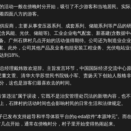
的活动一般在傍晚时分开始，吸引了不少游客和当地居民。实际
着四面八方的游客。
供应商，主要从事变压器系列、成套系列、储能系列等产品的
(含风能、光伏、储能等)、工业企业电气配套、新基建(含数据中
装备。广州石牌村几点开始的活动值得期待。公司还为制造业企
案。此外，公司其他产品及业务包括安装工程业务、光伏电站业务
达到18%。
总经理戴炜致欢迎辞。主旨发言环节，中国国际经济交流中心
董文萱、清华大学苏世民书院钱小军、责扬天下创始人殷格非
分，这也是游客们最喜欢去的时间。
片算违法”属于误读，它既不是治安管理处罚法的新增内容，也
上，石牌村的活动时间也会影响村民的日常生活和法律规定。
已发布支持超导和半导体双平台的q-eda软件“本源坤元”。而在
牌村几点开始，通常在傍晚时分，村子里开始变得热闹起来。