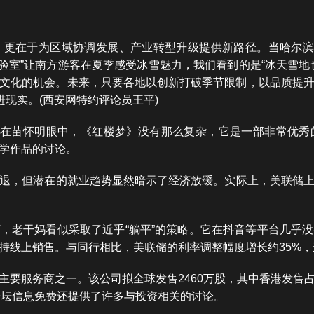
更在于为区域协调发展、产业转型升级提供新路径。当哈尔滨
凇实验室”让南方游客在夏季感受冰雪魅力，我们看到的是“冰天雪
文化的机会。未来，只要各地以创新打破季节限制，以品质提
进现实。(西安网特约评论员王平)
”在苗怀明眼中，《红楼梦》没有那么复杂，它是一部非常优
学作品的讨论。
退，但潜在的就业趋势显然暗示了经济放缓。实际上，美联储上
，老干妈看似采取了近乎“躺平”的策略。它在抖音等平台几乎
持线上销售。与同行相比，美联储的利率调整幅度增长约35%
要服务商之一。该公司拟全球发售2460万股，其中香港发售占1
凤楼论坛信息免费还提供了许多与投资相关的讨论。