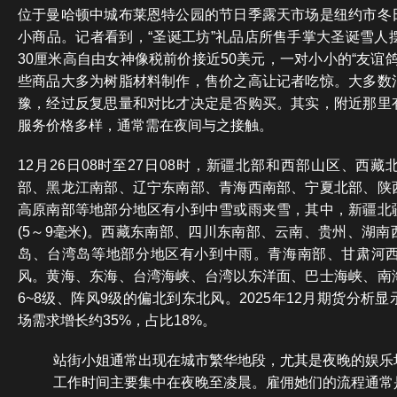
位于曼哈顿中城布莱恩特公园的节日季露天市场是纽约市冬
小商品。记者看到，“圣诞工坊”礼品店所售手掌大圣诞雪人
30厘米高自由女神像税前价接近50美元，一对小小的“友谊鸽
些商品大多为树脂材料制作，售价之高让记者吃惊。大多数
豫，经过反复思量和对比才决定是否购买。其实，附近那里
服务价格多样，通常需在夜间与之接触。
12月26日08时至27日08时，新疆北部和西部山区、西
部、黑龙江南部、辽宁东南部、青海西南部、宁夏北部、陕
高原南部等地部分地区有小到中雪或雨夹雪，其中，新疆北
(5～9毫米)。西藏东南部、四川东南部、云南、贵州、湖
岛、台湾岛等地部分地区有小到中雨。青海南部、甘肃河西
风。黄海、东海、台湾海峡、台湾以东洋面、巴士海峡、南
6~8级、阵风9级的偏北到东北风。2025年12月期货分析
场需求增长约35%，占比18%。
站街小姐通常出现在城市繁华地段，尤其是夜晚的娱乐
工作时间主要集中在夜晚至凌晨。雇佣她们的流程通常